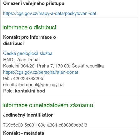
Omezení veřejného přístupu
https://cgs.gov.cz/mapy-a-data/poskytovani-dat
Informace o distribuci
Kontakt pro informace o
distribuci
Česká geologická služba
RNDr. Alan Donát
Kostelní 364/26
,
Praha 7
,
170 00
,
Česká republika
https://cgs.gov.cz/personal/alan-donat
tel: +420234742205
email: alan.donat@geology.cz
Role:
kontaktní bod
Informace o metadatovém záznamu
Jedinečný identifikátor
769e5c00-5c00-169e-a364-c88088beb3f3
Kontakt - metadata