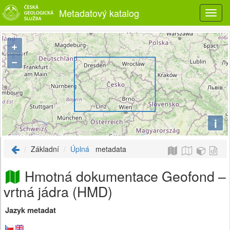
Metadatový katalog
+
−
i
Základní
Úplná
metadata
Hmotná dokumentace Geofond –
vrtná jádra (HMD)
Jazyk metadat