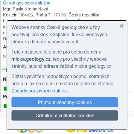
Česká geologická služba
Mgr. Pavla Kramolišová
Kostelní 364/26
,
Praha 7
,
170 00
,
Česká republika
https://cgs.gov.cz/personal/pavla-kramolisova
tel: +420 234 742 161
Webové stránky České geologické služby
email: pavla.kramolisova@geology.cz
používají cookies k zajištění funkcí webových
Role:
kontaktní bod
stránek a k měření návštěvnosti.
Aktualizace metadat
Toto nastavení je platné pro celou doménu
20.05.2026
micka.geology.cz
, tedy pro všechny webové
stránky, jejichž adresa začíná micka.geology.cz.
Příbuzné zdroje
Bližší vysvětlení jednotlivých pojmů, sbíraných
Nadřízený
údajů a jak se s nimi nakládá najdete na stránce
Vrtná prozkoumanost
Zásady používání cookies
.
Podřízené
Přijmout všechny cookies
Vrtná jádra a vzorky z vrtů, HMD Geofond
Odmítnout volitelné cookies