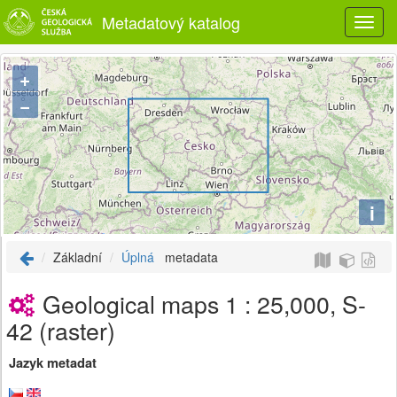
Metadatový katalog
+
−
i
Základní
Úplná
metadata
Geological maps 1 : 25,000, S-
42 (raster)
Jazyk metadat