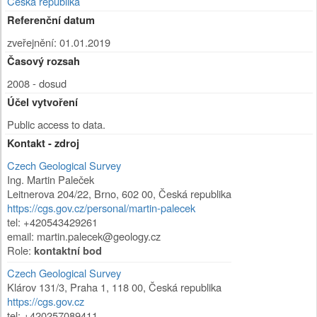
Česká republika
Referenční datum
zveřejnění: 01.01.2019
Časový rozsah
2008 - dosud
Účel vytvoření
Public access to data.
Kontakt - zdroj
Czech Geological Survey
Ing. Martin Paleček
Leitnerova 204/22
,
Brno
,
602 00
,
Česká republika
https://cgs.gov.cz/personal/martin-palecek
tel: +420543429261
email: martin.palecek@geology.cz
Role:
kontaktní bod
Czech Geological Survey
Klárov 131/3
,
Praha 1
,
118 00
,
Česká republika
https://cgs.gov.cz
tel: +420257089411