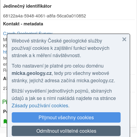
Jedinečný identifikátor
68122a4a-5948-4061-a8fa-56ca0a010852
Kontakt - metadata
Czech Geological Survey
Mgr. Olga Moravcová, Ph.D.
Webové stránky České geologické služby
Klárov 131/3
,
Praha 1
,
118 00
,
Česká republika
používají cookies k zajištění funkcí webových
https://cgs.gov.cz/personal/olga-moravcova
stránek a k měření návštěvnosti.
tel: +420257089445
email: olga.moravcova@geology.cz
Toto nastavení je platné pro celou doménu
Role:
kontaktní bod
micka.geology.cz
, tedy pro všechny webové
Aktualizace metadat
stránky, jejichž adresa začíná micka.geology.cz.
27.02.2026
Bližší vysvětlení jednotlivých pojmů, sbíraných
údajů a jak se s nimi nakládá najdete na stránce
Příbuzné zdroje
Zásady používání cookies
.
Používá zdroje
Přijmout všechny cookies
Geological map of the Czech Republic 1 : 25,000 (raster)
Odmítnout volitelné cookies