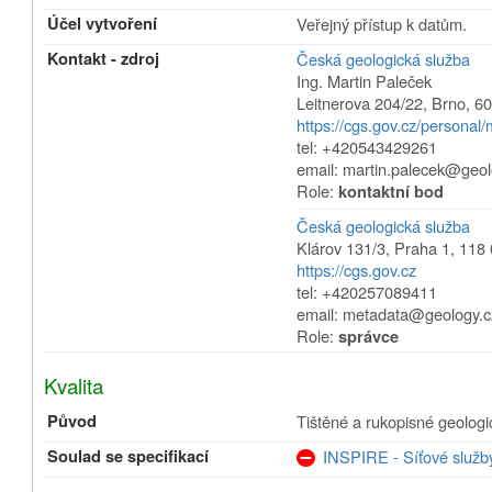
Účel vytvoření
Veřejný přístup k datům.
Kontakt - zdroj
Česká geologická služba
Ing. Martin Paleček
Leitnerova 204/22
,
Brno
,
60
https://cgs.gov.cz/personal/
tel: +420543429261
email: martin.palecek@geol
Role:
kontaktní bod
Česká geologická služba
Klárov 131/3
,
Praha 1
,
118 
https://cgs.gov.cz
tel: +420257089411
email: metadata@geology.c
Role:
správce
Kvalita
Původ
Tištěné a rukopisné geolog
Soulad se specifikací
INSPIRE - Síťové služb