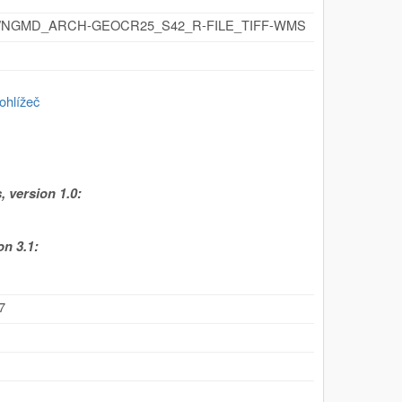
y.cz/id/NGMD_ARCH-GEOCR25_S42_R-FILE_TIFF-WMS
ohlížeč
 version 1.0:
n 3.1:
7