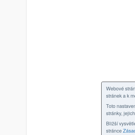
Webové stránk
stránek a k m
Toto nastave
stránky, jeji
Bližší vysvět
stránce
Zásad