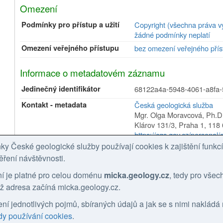
Omezení
Podmínky pro přístup a užití
Copyright (všechna práva v
žádné podmínky neplatí
Omezení veřejného přístupu
bez omezení veřejného přís
Informace o metadatovém záznamu
Jedinečný identifikátor
68122a4a-5948-4061-a8fa
Kontakt - metadata
Česká geologická služba
Mgr. Olga Moravcová, Ph.D
Klárov 131/3
,
Praha 1
,
118 
https://cgs.gov.cz/personal
tel: +420257089445
y České geologické služby používají cookies k zajištění funk
email: olga.moravcova@geo
ěření návštěvnosti.
Role:
kontaktní bod
ní je platné pro celou doménu
micka.geology.cz
, tedy pro vše
Aktualizace metadat
27.02.2026
chž adresa začíná micka.geology.cz.
Příbuzné zdroje
lení jednotlivých pojmů, sbíraných údajů a jak se s nimi nakládá
y používání cookies
.
Používá zdroje
Geologická mapa ČR 1 :