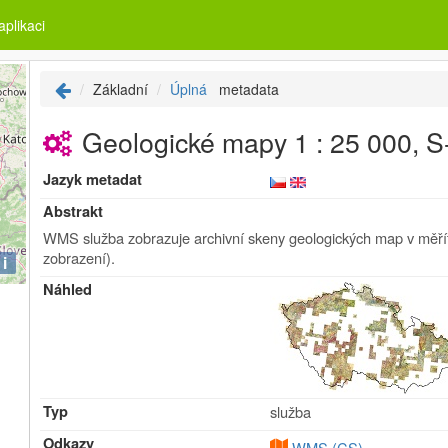
plikaci
Základní
Úplná
metadata
Geologické mapy 1 : 25 000, S-
Jazyk metadat
Abstrakt
WMS služba zobrazuje archivní skeny geologických map v měří
zobrazení).
i
Náhled
Typ
služba
Odkazy
WMS (CS)