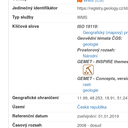
Jedinečný identifikátor
https://registry.geolog
Typ služby
WMS
Klíčová slova
ISO 19119:
Geografický (mapový) pr
Geovědní témata ČGS:
geologie
Prostorový rozsah:
Národní
GEMET - INSPIRE themes,
GEMET - Concepts, versio
rastr
geologie
Geografické ohraničení
11.99, 48.253, 18.91, 51.24
Území
Česká republika
Referenční datum
zveřejnění: 01.01.2019
Časový rozsah
2008 - dosud