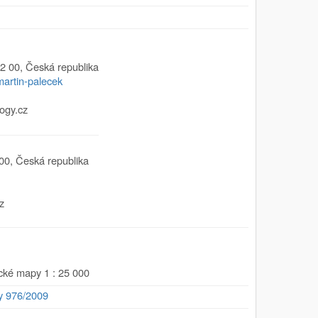
2 00
,
Česká republika
martin-palecek
ogy.cz
00
,
Česká republika
z
ické mapy 1 : 25 000
y 976/2009