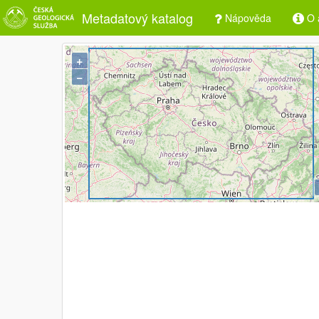
Metadatový katalog
Nápověda
O a
+
−