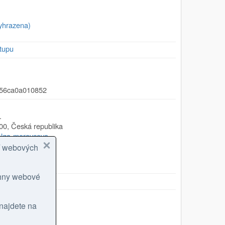
yhrazena)
tupu
-56ca0a010852
.
00
,
Česká republika
/olga-moravcova
cí webových
logy.cz
chny webové
 najdete na
 25 000 (rastr)