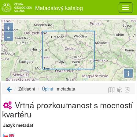
Metadatový katalog
+
−
i
Základní
Úplná
metadata
Vrtná prozkoumanost s mocností
kvartéru
Jazyk metadat