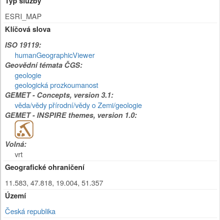
Typ služby
ESRI_MAP
Klíčová slova
ISO 19119:
humanGeographicViewer
Geovědní témata ČGS:
geologie
geologická prozkoumanost
GEMET - Concepts, version 3.1:
věda/vědy přírodní/vědy o Zemi/geologie
GEMET - INSPIRE themes, version 1.0:
Volná:
vrt
Geografické ohraničení
11.583, 47.818, 19.004, 51.357
Území
Česká republika