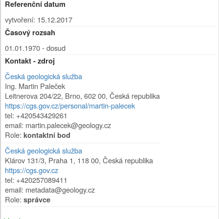
Referenční datum
vytvoření: 15.12.2017
Časový rozsah
01.01.1970 - dosud
Kontakt - zdroj
Česká geologická služba
Ing. Martin Paleček
Leitnerova 204/22
,
Brno
,
602 00
,
Česká republika
https://cgs.gov.cz/personal/martin-palecek
tel: +420543429261
email: martin.palecek@geology.cz
Role:
kontaktní bod
Česká geologická služba
Klárov 131/3
,
Praha 1
,
118 00
,
Česká republika
https://cgs.gov.cz
tel: +420257089411
email: metadata@geology.cz
Role:
správce