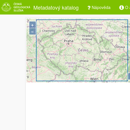
Metadatový katalog
Nápověda
O a
+
−