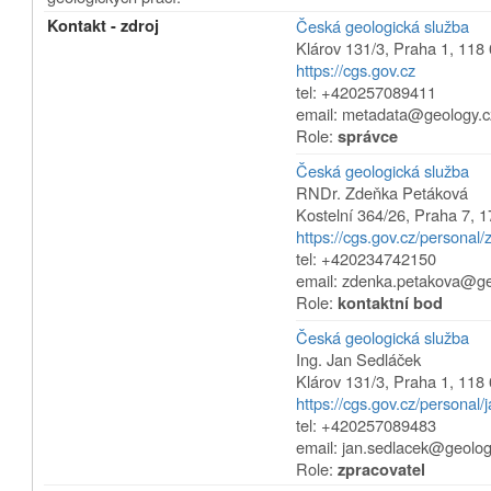
Kontakt - zdroj
Česká geologická služba
Klárov 131/3
,
Praha 1
,
118 
https://cgs.gov.cz
tel: +420257089411
email: metadata@geology.c
Role:
správce
Česká geologická služba
RNDr. Zdeňka Petáková
Kostelní 364/26
,
Praha 7
,
1
https://cgs.gov.cz/personal
tel: +420234742150
email: zdenka.petakova@ge
Role:
kontaktní bod
Česká geologická služba
Ing. Jan Sedláček
Klárov 131/3
,
Praha 1
,
118 
https://cgs.gov.cz/personal/
tel: +420257089483
email: jan.sedlacek@geolog
Role:
zpracovatel