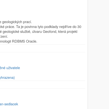
 geologických prací.
ké práce. Ta je povinna tyto podklady nejdříve do 30
geologické službě, útvaru Geofond, která projekt
rzení.
chnologii RDBMS Oracle.
ěné uživatele
yhrazena)
jan-sedlacek