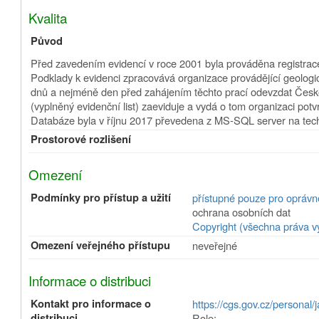
Kvalita
Původ
Před zavedením evidencí v roce 2001 byla prováděna registrace
Podklady k evidenci zpracovává organizace provádějící geologic
dnů a nejméně den před zahájením těchto prací odevzdat České 
(vyplněný evidenční list) zaeviduje a vydá o tom organizaci potv
Databáze byla v říjnu 2017 převedena z MS-SQL server na te
Prostorové rozlišení
Omezení
Podmínky pro přístup a užití
přístupné pouze pro oprávn
ochrana osobních dat
Copyright (všechna práva v
Omezení veřejného přístupu
neveřejné
Informace o distribuci
Kontakt pro informace o
https://cgs.gov.cz/personal/
distribuci
Role: