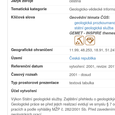
Jazyk zdroje
čeština
Tematická kategorie
Geologicko-vědecké inform
Klíčová slova
Geovědní témata ČGS:
geologická prozkoumano
státní geologická služba
GEMET - INSPIRE themes,
Geografické ohraničení
11.99, 48.253, 18.91, 51.24
Území
Česká republika
Referenční datum
vytvoření: 2001
,
revize: 201
Časový rozsah
2001 - dosud
Typ prostorové prezentace
textová tabulka
Účel vytvoření
Výkon Státní geologické služby. Zajištění přehledu o geologickýc
Geologické práce se před jejich realizací evidují ve smyslu § 7
pracích a podle vyhlášky MŽP č. 282/2001 Sb. Před zavedením 
geologických prací.