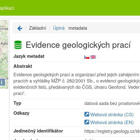
plikaci
Základní
Úplná
metadata
Evidence geologických prací
Jazyk metadat
Abstrakt
Evidence geologických prací a organizací před jejich zahájením
pracích a vyhlášky MŽP č. 282/2001 Sb., o evidenci geologický
i
evidenčních listů, předávaných do ČGS, útvaru Geofond. Veden
prací'.
Typ
datová sada bez prostorové
Odkazy
Webová stránka (CS)
Webová stránka (EN)
Jedinečný identifikátor
https://registry.geology