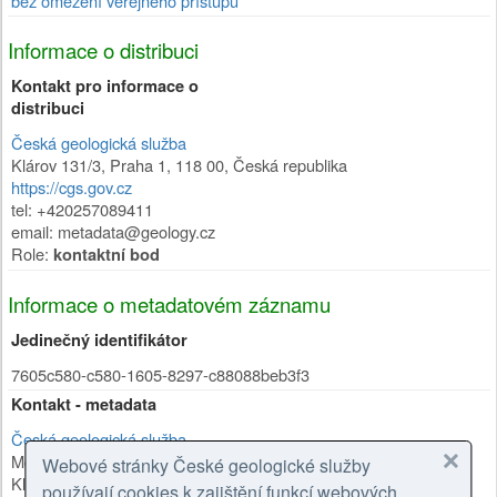
bez omezení veřejného přístupu
Informace o distribuci
Kontakt pro informace o
distribuci
Česká geologická služba
Klárov 131/3
,
Praha 1
,
118 00
,
Česká republika
https://cgs.gov.cz
tel: +420257089411
email: metadata@geology.cz
Role:
kontaktní bod
Informace o metadatovém záznamu
Jedinečný identifikátor
7605c580-c580-1605-8297-c88088beb3f3
Kontakt - metadata
Česká geologická služba
Mgr. Olga Moravcová, Ph.D.
Webové stránky České geologické služby
Klárov 131/3
,
Praha 1
,
118 00
,
Česká republika
používají cookies k zajištění funkcí webových