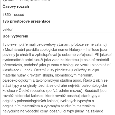
Časový rozsah
1850 - dosud
Typ prostorové prezentace
vektor
Účel vytvoření
Tyto exempláře mají celosvětový význam, protože se ně vztahují
<Mezinárodni pravidla zoologické nomenklatury> - instituce jsou
povinny je chránit a zpřístupňovat je odborné veřejnosti. Při jakékoli
systematické práci slouží jako vzor, ke kterému je ostatní materiál
přirovnáván, podobně jako je tomu v biologii od vzniku binominální
klasifikace (Linné). Ostatní kusy představují důležitý studijní
materiál nutný k revizím skupin, biometrickým měřením,
paleoekologickým a taxonomickým studiím apod. Řada z nich se
stává typy a originály. Jedná se o druhé největší paleontologické
kolekce v České republice (po Národním muzeu). Součástí jsou
rovněž historické kolekce, které rovněž obsahuji staré typy a
originály.paleontologických kolekcí, tvořených typovým a
originálním materiálem a vybraným studijním materiálem
nevyčíslitelné vědecké ceny, obsahující typy (kusy, na základě