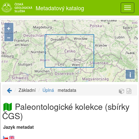
Metadatový katalog
+
−
i
Základní
Úplná
metadata
Paleontologické kolekce (sbírky
ČGS)
Jazyk metadat