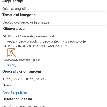
Jazyk zdroje
čeština, angličtina
Tematická kategorie
Geologicko-vědecké informace
Klíčová slova
GEMET - Concepts, version 3.0:
věda > vědy přírodní > vědy o Zemi > paleontologie
GEMET - INSPIRE themes, version 1.0:
Geovědní témata ČGS:
sbírky
Geografické ohraničení
11.99, 48.253, 18.91, 51.247
Území
Česká republika
Referenční datum
vytvoření: 1994
,
revize: 2010