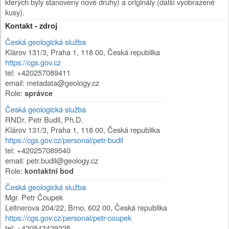
kterých byly stanoveny nové druhy) a originály (další vyobrazené
kusy).
Kontakt - zdroj
Česká geologická služba
Klárov 131/3
,
Praha 1
,
118 00
,
Česká republika
https://cgs.gov.cz
tel: +420257089411
email: metadata@geology.cz
Role:
správce
Česká geologická služba
RNDr. Petr Budil, Ph.D.
Klárov 131/3
,
Praha 1
,
118 00
,
Česká republika
https://cgs.gov.cz/personal/petr-budil
tel: +420257089540
email: petr.budil@geology.cz
Role:
kontaktní bod
Česká geologická služba
Mgr. Petr Čoupek
Leitnerova 204/22
,
Brno
,
602 00
,
Česká republika
https://cgs.gov.cz/personal/petr-coupek
tel: +420543429225