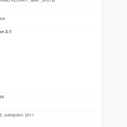
ace
n 3.1:
548
8
,
zveřejnění: 2011