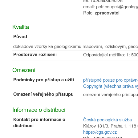
tel: +420543429225
email: petr.coupek@geology
Role:
zpracovatel
Kvalita
Původ
dokladové vzorky ke geologickému mapování, ložiskovým, geo
Prostorové rozlišení
Odpovídající měřítko: 1: 50
Omezení
Podmínky pro přístup a užití
přístupné pouze pro oprávn
Copyright (všechna práva v
Omezení veřejného přístupu
omezení veřejného přístup
Informace o distribuci
Kontakt pro informace o
Česká geologická služba
distribuci
Klárov 131/3
,
Praha 1
,
118 
https://cgs.gov.cz
tel: +420257089411