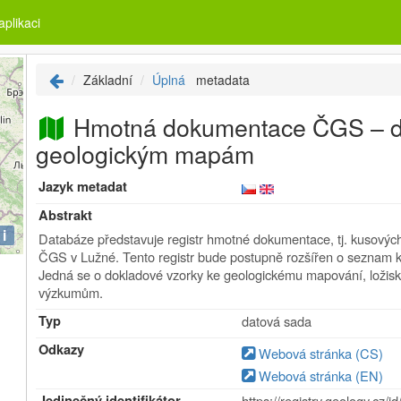
plikaci
Základní
Úplná
metadata
Hmotná dokumentace ČGS – d
geologickým mapám
Jazyk metadat
Abstrakt
i
Databáze představuje registr hmotné dokumentace, tj. kusových
ČGS v Lužné. Tento registr bude postupně rozšířen o seznam k
Jedná se o dokladové vzorky ke geologickému mapování, ložis
výzkumům.
Typ
datová sada
Odkazy
Webová stránka (CS)
Webová stránka (EN)
Jedinečný identifikátor
https://registry.geology