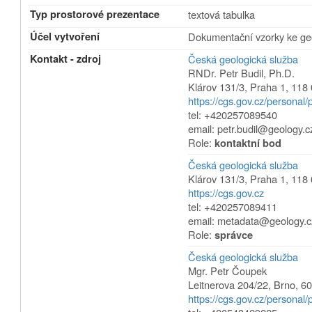
Typ prostorové prezentace
textová tabulka
Účel vytvoření
Dokumentační vzorky ke g
Kontakt - zdroj
Česká geologická služba
RNDr. Petr Budil, Ph.D.
Klárov 131/3
,
Praha 1
,
118 
https://cgs.gov.cz/personal/p
tel: +420257089540
email: petr.budil@geology.c
Role:
kontaktní bod
Česká geologická služba
Klárov 131/3
,
Praha 1
,
118 
https://cgs.gov.cz
tel: +420257089411
email: metadata@geology.c
Role:
správce
Česká geologická služba
Mgr. Petr Čoupek
Leitnerova 204/22
,
Brno
,
60
https://cgs.gov.cz/personal/