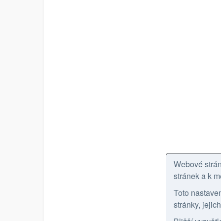
Webové stránk
stránek a k m
Toto nastave
stránky, jeji