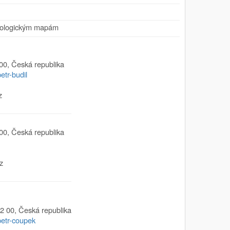
eologickým mapám
00
,
Česká republika
etr-budil
z
00
,
Česká republika
z
2 00
,
Česká republika
petr-coupek