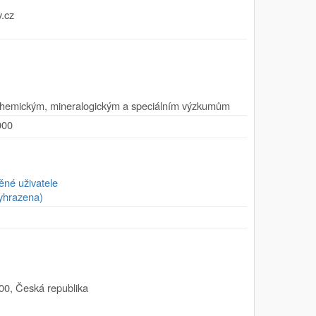
.cz
chemickým, mineralogickým a speciálním výzkumům
000
ěné uživatele
yhrazena)
u
00
,
Česká republika