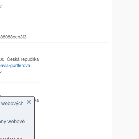
z
c88088beb3f3
00
,
Česká republika
pavla-gurtlerova
z
.
00
,
Česká republika
cí webových
/olga-moravcova
logy.cz
chny webové