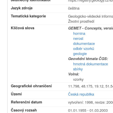
Jazyk zdroje
čeština
Tematická kategorie
Geologicko-vědecké inform
Životní prostředí
Klíčová slova
GEMET - Concepts, versio
hornina
nerost
dokumentace
odběr vzorků
geologie
Geovědní témata ČGS:
hmotná dokumentace
sbírky
Volná:
vzorky
Geografické ohraničení
11.798, 48.175, 19.12, 51.
Území
Česká republika
Referenční datum
vytvoření: 1998
,
revize: 200
Časový rozsah
01.01.1955 - 01.03.2003