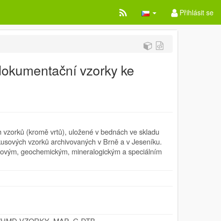
Přihlásit se
okumentační vzorky ke
 vzorků (kromě vrtů), uložené v bednách ve skladu
usových vzorků archivovaných v Brně a v Jeseníku.
kovým, geochemickým, mineralogickým a speciálním
.cz/id/HMD-VZORKY_MAP_G-DTB