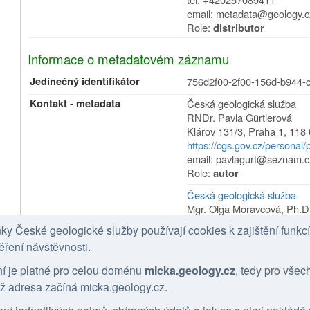
email: metadata@geology.c
Role:
distributor
Informace o metadatovém záznamu
Jedinečný identifikátor
756d2f00-2f00-156d-b944-
Kontakt - metadata
Česká geologická služba
RNDr. Pavla Gürtlerová
Klárov 131/3
,
Praha 1
,
118 
https://cgs.gov.cz/personal/
email: pavlagurt@seznam.c
Role:
autor
Česká geologická služba
Mgr. Olga Moravcová, Ph.D
Klárov 131/3
,
Praha 1
,
118 
y České geologické služby používají cookies k zajištění funk
https://cgs.gov.cz/personal
ěření návštěvnosti.
tel: +420257089445
email: olga.moravcova@geo
ní je platné pro celou doménu
micka.geology.cz
, tedy pro vše
Role:
kontaktní bod
chž adresa začíná micka.geology.cz.
Aktualizace metadat
27.02.2026