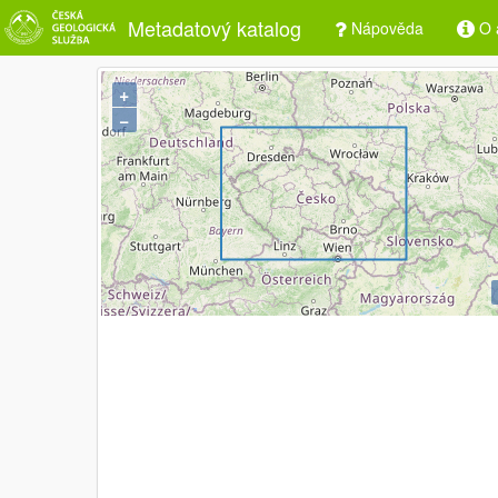
Metadatový katalog
Nápověda
O a
+
−