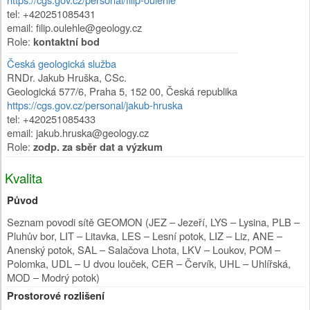
tel: +420251085431
email: filip.oulehle@geology.cz
Role:
kontaktní bod
Česká geologická služba
RNDr. Jakub Hruška, CSc.
Geologická 577/6
,
Praha 5
,
152 00
,
Česká republika
https://cgs.gov.cz/personal/jakub-hruska
tel: +420251085433
email: jakub.hruska@geology.cz
Role:
zodp. za sběr dat a výzkum
Kvalita
Původ
Seznam povodi sítě GEOMON (JEZ – Jezeří, LYS – Lysina, PLB –
Pluhův bor, LIT – Litavka, LES – Lesní potok, LIZ – Liz, ANE –
Anenský potok, SAL – Salačova Lhota, LKV – Loukov, POM –
Polomka, UDL – U dvou louček, CER – Červík, UHL – Uhlířská,
MOD – Modrý potok)
Prostorové rozlišení