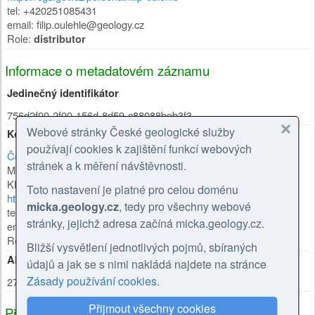
tel: +420251085431
email: filip.oulehle@geology.cz
Role:
distributor
Informace o metadatovém záznamu
Jedinečný identifikátor
756d2f00-2f00-156d-8d59-c88088beb3f3
Webové stránky České geologické služby
Kontakt - metadata
používají cookies k zajištění funkcí webových
Česká geologická služba
stránek a k měření návštěvnosti.
Mgr. Olga Moravcová, Ph.D.
Klárov 131/3
,
Praha 1
,
118 00
,
Česká republika
Toto nastavení je platné pro celou doménu
https://cgs.gov.cz/personal/olga-moravcova
micka.geology.cz
, tedy pro všechny webové
tel: +420257089445
stránky, jejichž adresa začíná micka.geology.cz.
email: olga.moravcova@geology.cz
Role:
kontaktní bod
Bližší vysvětlení jednotlivých pojmů, sbíraných
Aktualizace metadat
údajů a jak se s nimi nakládá najdete na stránce
Zásady používání cookies
.
27.02.2026
Přijmout všechny cookies
Příbuzné zdroje