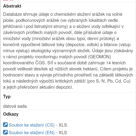
Abstrakt
Databáze shrnuje údaje o chemickém složení srážek na volné
ploše, podkorunových srážek (ve vybraných lokalitách vedle
jehličnanů i pod listnatými stromy) a o složení vody odtékající v
závěrových profilech malých povodí, dále příslušné údaje o
množství vody (množství srážek obou typů, denní průtoky) a
konečně vypočtené látkové toky (depozice, odtok) a bilance (vstup
minus výstup) ekologicky významných složek. Údaje jsou získávány
v rámci projektu monitoringu malých povodí (GEOMON)
koordinovaného ČGS. Síť v současné době zahrnuje 14 lesních
povodí velikosti desítek až nižších stovek hektarů. Cílem projektu je
hodnocení stavu a vývoje přírodního prostředí na základě látkových
toků a následných výpočtů kritických zátěží (pro S, N, Pb, Cd, Cu)
a jejich překročení aktuální depozicí.
Typ
datová sada
Odkazy
Soubor ke stažení (CS)
- XLS
Soubor ke stažení (EN)
- XLS