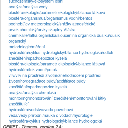
suchozemský/ekosystém lesní
analýza/analýza vody
biosféra/ekologie/parametr ekologický/bilance látková
biosféra/organismus/organismus vodní/bentos
podnebí/jev meteorologický/srážky atmosférické
prvek chemický/prvky skupiny VI/síra
chemikálie/látka organická/sloučenina organická dusíku/dusík
organický
metodologie/měření
hydrosféra/cyklus hydrologický/bilance hydrologická/odtok
znečištění/spad/depozice kyselá
biosféra/ekologie/parametr ekologický/bilance látková
hydrosféra/tok vodní/potok
vliv/vliv na prostředí životní/znehodnocení prostředí
životního/degradace půdy/acidifikace půdy
znečištění/spad/depozice kyselá
analýza/analýza chemická
monitoring/monitorování znečištění/monitorování látky
znečišťující
hydrosféra/vodstvo/voda povrchová
věda/vědy přírodní/nauka o vodách/hydrologie
hydrosféra/cyklus hydrologický/bilance hydrologická
GEMET - Themes, version 2.4: