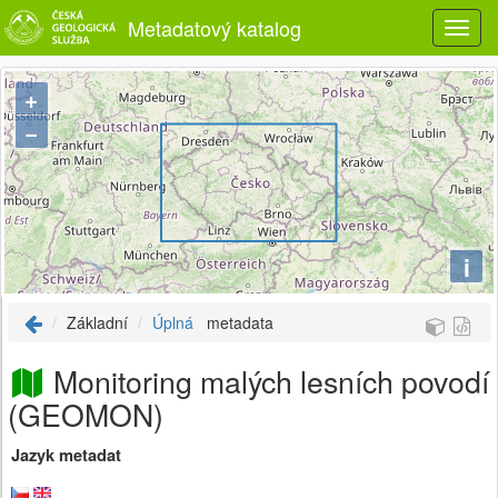
Metadatový katalog
+
−
i
Základní
Úplná
metadata
Monitoring malých lesních povodí
(GEOMON)
Jazyk metadat