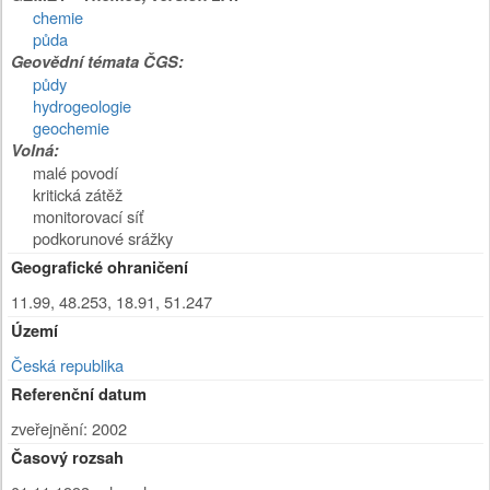
chemie
půda
Geovědní témata ČGS:
půdy
hydrogeologie
geochemie
Volná:
malé povodí
kritická zátěž
monitorovací síť
podkorunové srážky
Geografické ohraničení
11.99, 48.253, 18.91, 51.247
Území
Česká republika
Referenční datum
zveřejnění: 2002
Časový rozsah