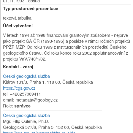
01.11.1993 - dosud
Typ prostorové prezentace
textová tabulka
Účel vytvoření
V letech 1994 až 1998 financování grantovým způsobem - nejprve
jako projekt GA ČR (1993-1995) a posléze v rámci ročních projektů
PPŽP MŽP. Od roku 1999 z institucionálních prostředků Českého
geologického ústavu. Od roku konce roku 2002 spolufinancování z
projektu VaV/740/1/02.
Kontakt - zdroj
Česká geologická služba
Klárov 131/3
,
Praha 1
,
118 00
,
Česká republika
https://cgs.gov.cz
tel: +420257089411
email: metadata@geology.cz
Role:
správce
Česká geologická služba
Mgr. Filip Oulehle, Ph.D.
Geologická 577/6
,
Praha 5
,
152 00
,
Česká republika
https://cgs.gov.cz/personal/filip-oulehle