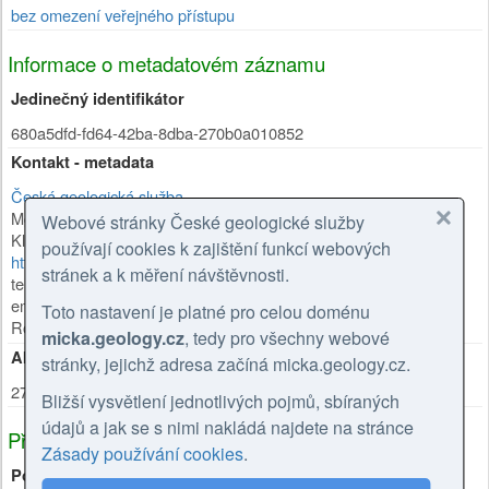
bez omezení veřejného přístupu
Informace o metadatovém záznamu
Jedinečný identifikátor
680a5dfd-fd64-42ba-8dba-270b0a010852
Kontakt - metadata
Česká geologická služba
Mgr. Olga Moravcová, Ph.D.
Webové stránky České geologické služby
Klárov 131/3
,
Praha 1
,
118 00
,
Česká republika
používají cookies k zajištění funkcí webových
https://cgs.gov.cz/personal/olga-moravcova
stránek a k měření návštěvnosti.
tel: +420257089445
email: olga.moravcova@geology.cz
Toto nastavení je platné pro celou doménu
Role:
kontaktní bod
micka.geology.cz
, tedy pro všechny webové
Aktualizace metadat
stránky, jejichž adresa začíná micka.geology.cz.
27.02.2026
Bližší vysvětlení jednotlivých pojmů, sbíraných
údajů a jak se s nimi nakládá najdete na stránce
Příbuzné zdroje
Zásady používání cookies
.
Používá zdroje