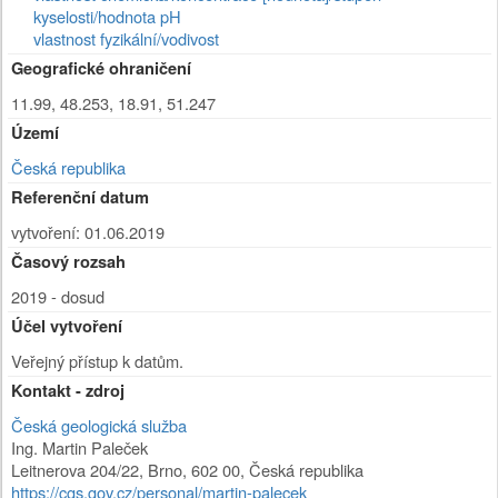
kyselosti/hodnota pH
vlastnost fyzikální/vodivost
Geografické ohraničení
11.99, 48.253, 18.91, 51.247
Území
Česká republika
Referenční datum
vytvoření: 01.06.2019
Časový rozsah
2019 - dosud
Účel vytvoření
Veřejný přístup k datům.
Kontakt - zdroj
Česká geologická služba
Ing. Martin Paleček
Leitnerova 204/22
,
Brno
,
602 00
,
Česká republika
https://cgs.gov.cz/personal/martin-palecek