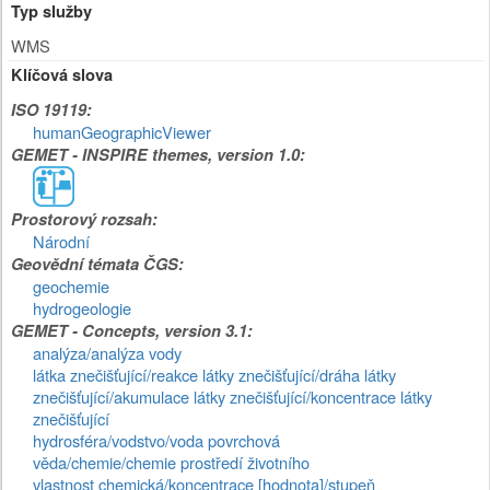
Typ služby
WMS
Klíčová slova
ISO 19119:
humanGeographicViewer
GEMET - INSPIRE themes, version 1.0:
Prostorový rozsah:
Národní
Geovědní témata ČGS:
geochemie
hydrogeologie
GEMET - Concepts, version 3.1:
analýza/analýza vody
látka znečišťující/reakce látky znečišťující/dráha látky
znečišťující/akumulace látky znečišťující/koncentrace látky
znečišťující
hydrosféra/vodstvo/voda povrchová
věda/chemie/chemie prostředí životního
vlastnost chemická/koncentrace [hodnota]/stupeň