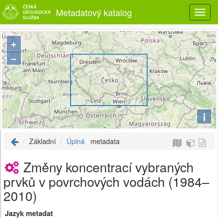
Metadatový katalog
+
−
i
Základní
Úplná
metadata
Změny koncentrací vybraných
prvků v povrchových vodách (1984–
2010)
Jazyk metadat