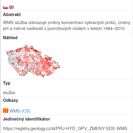
Abstrakt
WMS služba zobrazuje změny koncentrací vybraných prvků, změny
pH a měrné vodivosti v povrchových vodách v letech 1984–2010.
Náhled
Typ
služba
Odkazy
WMS (CS)
Jedinečný identifikátor
https://registry.geology.cz/id/PRJ-HYD_GPV_ZMENY-SDE-WMS