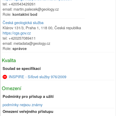
tel: +420543429261
email: martin.palecek@geology.cz
Role:
kontaktní bod
Česká geologická služba
Klárov 131/3
,
Praha 1
,
118 00
,
Česká republika
https://cgs.gov.cz
tel: +420257089411
email: metadata@geology.cz
Role:
správce
Kvalita
Soulad se specifikací
INSPIRE - Síťové služby 976/2009
Omezení
Podmínky pro přístup a užití
podmínky nejsou známy
Omezení veřejného přístupu