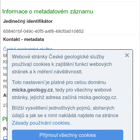
Informace o metadatovém záznamu
Jedinečný identifikátor
658401bf-049c-40f5-a4f8-49cf0a010852
Kontakt - metadata
Česká geologická služba
Mgr. Olga Moravcová, Ph.D.
Webové stránky České geologické služby
Klárov 131/3
,
Praha 1
,
118 00
,
Česká republika
používají cookies k zajištění funkcí webových
https://cgs.gov.cz/personal/olga-moravcova
stránek a k měření návštěvnosti.
tel: +420257089445
email: olga.moravcova@geology.cz
Toto nastavení je platné pro celou doménu
Role:
kontaktní bod
micka.geology.cz
, tedy pro všechny webové
Aktualizace metadat
stránky, jejichž adresa začíná micka.geology.cz.
27.02.2026
Bližší vysvětlení jednotlivých pojmů, sbíraných
údajů a jak se s nimi nakládá najdete na stránce
Příbuzné zdroje
Zásady používání cookies
.
Použito v
Přijmout všechny cookies
Katalog knihovny ČGS