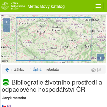
Metadatový katalog
+
−
i
Základní
Úplná
metadata
Bibliografie životního prostředí a
odpadového hospodářství ČR
Jazyk metadat