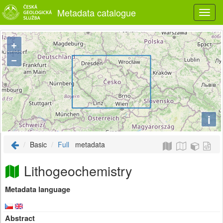
Metadata catalogue
+
−
i
Basic
Full
metadata
Lithogeochemistry
Metadata language
Abstract