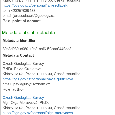
https://cgs.gov.cz/personal/jan-sedlacek
tel: +420257089483
email: jan.sedlacek@geology.cz
Role:
point of contact
Metadata about metadata
Metadata identifier
80c3d980-d980-10c3-baf6-52caa6446ca8
Metadata Contact
Czech Geological Survey
RNDr. Pavla Gürtlerová
Klárov 131/3
,
Praha 1
,
118 00
,
Česká republika
https://cgs.gov.cz/personal/pavla-gurtlerova
email: pavlagurt@seznam.cz
Role:
author
Czech Geological Survey
Mgr. Olga Moravcová, Ph.D.
Klárov 131/3
,
Praha 1
,
118 00
,
Česká republika
https://cgs.gov.cz/personal/olga-moravcova