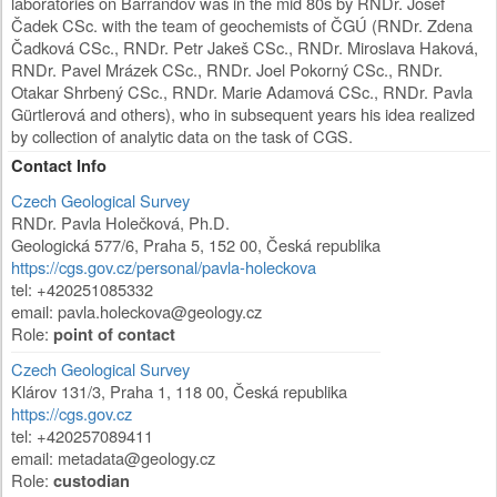
laboratories on Barrandov was in the mid 80s by RNDr. Josef
Čadek CSc. with the team of geochemists of ČGÚ (RNDr. Zdena
Čadková CSc., RNDr. Petr Jakeš CSc., RNDr. Miroslava Haková,
RNDr. Pavel Mrázek CSc., RNDr. Joel Pokorný CSc., RNDr.
Otakar Shrbený CSc., RNDr. Marie Adamová CSc., RNDr. Pavla
Gürtlerová and others), who in subsequent years his idea realized
by collection of analytic data on the task of CGS.
Contact Info
Czech Geological Survey
RNDr. Pavla Holečková, Ph.D.
Geologická 577/6
,
Praha 5
,
152 00
,
Česká republika
https://cgs.gov.cz/personal/pavla-holeckova
tel: +420251085332
email: pavla.holeckova@geology.cz
Role:
point of contact
Czech Geological Survey
Klárov 131/3
,
Praha 1
,
118 00
,
Česká republika
https://cgs.gov.cz
tel: +420257089411
email: metadata@geology.cz
Role:
custodian