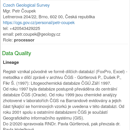
Czech Geological Survey
Mgr. Petr Čoupek
Leitnerova 204/22
,
Brno
,
602 00
,
Česká republika
https://cgs.gov.cz/personal/petr-coupek
tel: +420543429225
email: petr.coupek@geology.cz
Role:
processor
Data Quality
Lineage
Registr vznikal původně ve formě dílčích databází (FoxPro, Excel) -
metodika v dílčí zprávě v archivu ČGS - Gürtlerová P., Dušek P.,
Fikr Š. (1997): Litogeochemická databáze ČGÚ.Září 1997.
Od roku 1997 byla databáze postupně převáděna do centrální
databáze ČGS (Oracle). Od roku 1999 jsou chemické analýzy
zhotovené v laboratořích ČGS na Barrandově evidovány a jejich
část týkající se horninových vzorků je uvedena v této databázi. Od
roku 2001 spolu s ostatními databázemi ČGS je součástí
Geografického informačního systému (GIS).
Do 2/2020 spravovala RNDr. Pavla Gürtlerová, pak převzala dr.
Pavla Holečková.