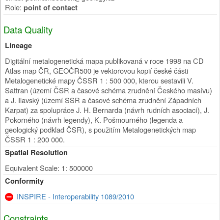
Role:
point of contact
Data Quality
Lineage
Digitální metalogenetická mapa publikovaná v roce 1998 na CD
Atlas map ČR, GEOČR500 je vektorovou kopií české části
Metalogenetické mapy ČSSR 1 : 500 000, kterou sestavili V.
Sattran (území ČSR a časové schéma zrudnění Českého masívu)
a J. Ilavský (území SSR a časové schéma zrudnění Západních
Karpat) za spolupráce J. H. Bernarda (návrh rudních asociací), J.
Pokorného (návrh legendy), K. Pošmourného (legenda a
geologický podklad ČSR), s použitím Metalogenetických map
ČSSR 1 : 200 000.
Spatial Resolution
Equivalent Scale: 1: 500000
Conformity
INSPIRE - Interoperability 1089/2010
Constraints