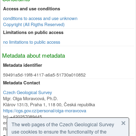
Access and use conditions
conditions to access and use unknown
Copyright (All Rigths Reserved)
Limitations on public access
no limitations to public access
Metadata about metadata
Metadata identifier
59491a5d-19f8-4117-a6a5-51730a010852
Metadata Contact
Czech Geological Survey
Mgr. Olga Moravcová, Ph.D.
Klárov 131/3
,
Praha 1
,
118 00
,
Česká republika
https://cgs.gov.cz/personal/olga-moravcova
tel: +420257089445
email: olga.moravcova@geology.cz
The web pages of the Czech Geological Survey
Role:
point of contact
use cookies to ensure the functionality of the