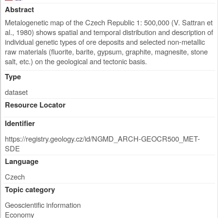
Abstract
Metalogenetic map of the Czech Republic 1: 500,000 (V. Sattran et
al., 1980) shows spatial and temporal distribution and description of
individual genetic types of ore deposits and selected non-metallic
raw materials (fluorite, barite, gypsum, graphite, magnesite, stone
salt, etc.) on the geological and tectonic basis.
Type
dataset
Resource Locator
Identifier
https://registry.geology.cz/id/NGMD_ARCH-GEOCR500_MET-
SDE
Language
Czech
Topic category
Geoscientific information
Economy