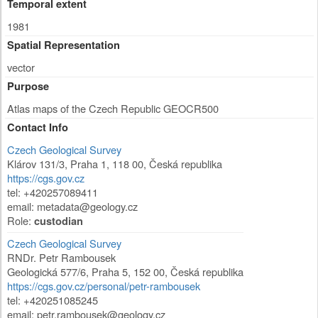
Temporal extent
1981
Spatial Representation
vector
Purpose
Atlas maps of the Czech Republic GEOCR500
Contact Info
Czech Geological Survey
Klárov 131/3
,
Praha 1
,
118 00
,
Česká republika
https://cgs.gov.cz
tel: +420257089411
email: metadata@geology.cz
Role:
custodian
Czech Geological Survey
RNDr. Petr Rambousek
Geologická 577/6
,
Praha 5
,
152 00
,
Česká republika
https://cgs.gov.cz/personal/petr-rambousek
tel: +420251085245
email: petr.rambousek@geology.cz